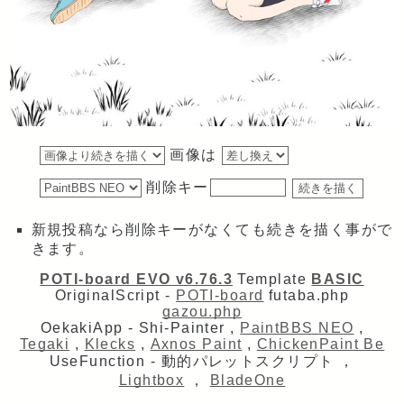
画像は
削除キー
新規投稿なら削除キーがなくても続きを描く事がで
きます。
POTI-board EVO v6.76.3
Template
BASIC
OriginalScript -
POTI-board
futaba.php
gazou.php
OekakiApp -
Shi-Painter
,
PaintBBS NEO
,
Tegaki
,
Klecks
,
Axnos Paint
,
ChickenPaint Be
UseFunction -
動的パレットスクリプト
，
Lightbox
，
BladeOne