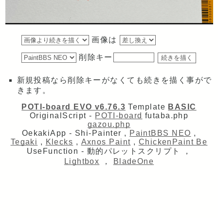
画像は
削除キー
新規投稿なら削除キーがなくても続きを描く事がで
きます。
POTI-board EVO v6.76.3
Template
BASIC
OriginalScript -
POTI-board
futaba.php
gazou.php
OekakiApp -
Shi-Painter
,
PaintBBS NEO
,
Tegaki
,
Klecks
,
Axnos Paint
,
ChickenPaint Be
UseFunction -
動的パレットスクリプト
，
Lightbox
，
BladeOne