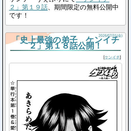
２」第１９話
、期間限定の無料公開中
です！
2026
/
07
/
31
(金)
「史上最強の弟子 ケンイチ
２」第１８話公開！
ケンイチ