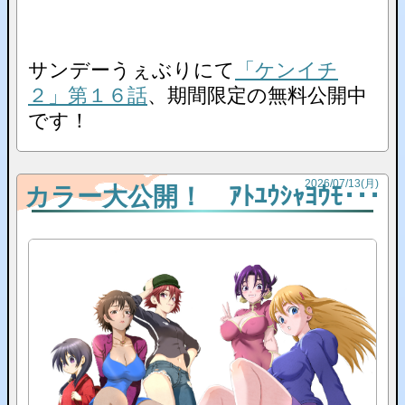
サンデーうぇぶりにて
「ケンイチ
２」第１６話
、期間限定の無料公開中
です！
2026
/
07
/
13
(月)
カラー大公開！ ｱﾄﾕｳｼｬﾖｳﾓ･･･