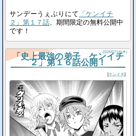
サンデーうぇぶりにて
「ケンイチ
２」第１７話
、期間限定の無料公開中
です！
2026
/
07
/
16
(木)
「史上最強の弟子 ケンイチ
２」第１６話公開！
ケンイチ