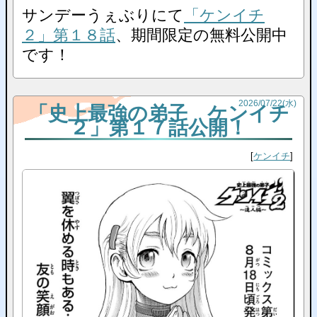
サンデーうぇぶりにて
「ケンイチ
２」第１８話
、期間限定の無料公開中
です！
2026
/
07
/
22
(水)
「史上最強の弟子 ケンイチ
２」第１７話公開！
ケンイチ