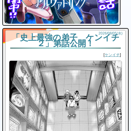
2026
/
08
/
05
(水)
「史上最強の弟子 ケンイチ
２」第話公開！
ケンイチ