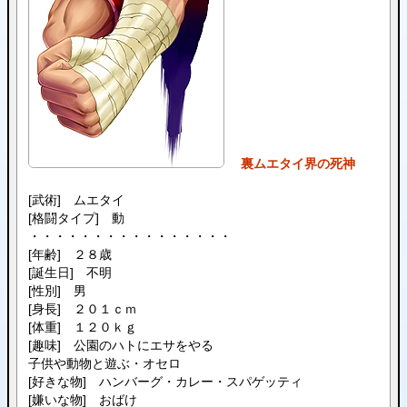
裏ムエタイ界の死神
[武術] ムエタイ
[格闘タイプ] 動
・・・・・・・・・・・・・・・・
[年齢] ２８歳
[誕生日] 不明
[性別] 男
[身長] ２０１ｃｍ
[体重] １２０ｋｇ
[趣味] 公園のハトにエサをやる
子供や動物と遊ぶ・オセロ
[好きな物] ハンバーグ・カレー・スパゲッティ
[嫌いな物] おばけ