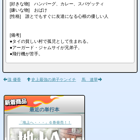
[好きな物] ハンバーグ、カレー、スパゲッティ
[嫌いな物] おばけ
[性格] 誰とでもすぐに友達になる心根の優しい人
[備考]
●タイの貧しい村で孤児として生まれる。
●アーガード・ジャムサイが兄弟子。
●飛行機が苦手。
湶 優香
史上最強の弟子ケンイチ
馬 連華
最近の単行本
「地上へ・・・」６巻発売！！