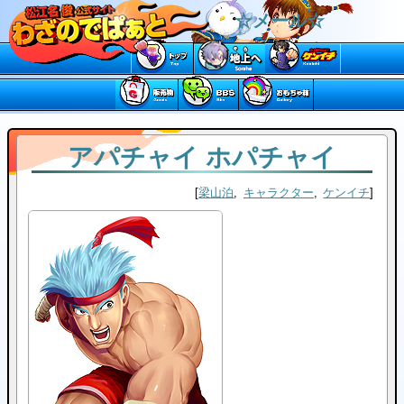
☆メール☆
アパチャイ ホパチャイ
梁山泊
キャラクター
ケンイチ