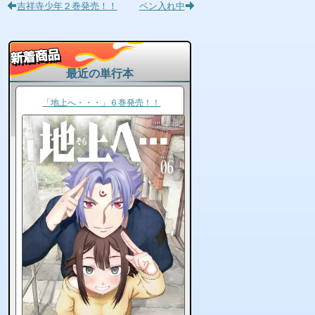
吉祥寺少年２巻発売！！
ペン入れ中
最近の単行本
「地上へ・・・」６巻発売！！