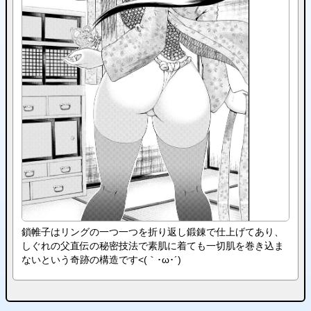
鎖帷子はリングの一つ一つを折り返し鍛錬で仕上げてあり、
しぐれの父直伝の秘密技法で素肌に着ても一切肌を巻き込ま
ないという奇跡の構造です<(｀･ω･´)