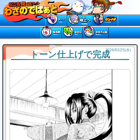
☆メール☆
2026
/
02
/
25
(水)
トーン仕上げで完成