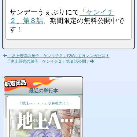
サンデーうぇぶりにて
「ケンイチ
２」第８話
、期間限定の無料公開中で
す！
「史上最強の弟子 ケンイチ２」GWおまけマンガ公開！
「史上最強の弟子 ケンイチ２」第９話公開！
最近の単行本
「地上へ・・・」６巻発売！！