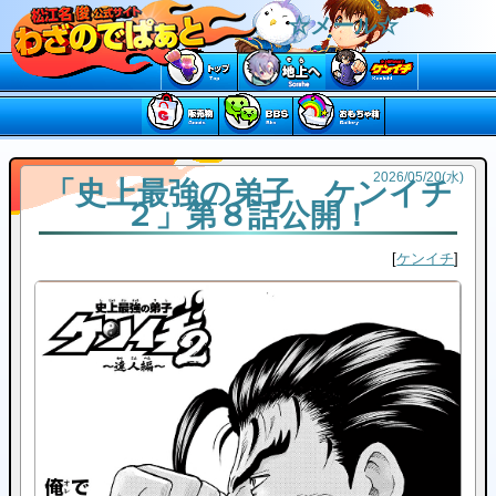
☆メール☆
2026
/
05
/
20
(水)
「史上最強の弟子 ケンイチ
２」第８話公開！
ケンイチ