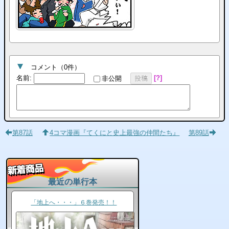
コメント
（
0
件）
名前
:
?
非公開
投稿
第87話
4コマ漫画『てくにと史上最強の仲間たち』
第89話
最近の単行本
「地上へ・・・」６巻発売！！