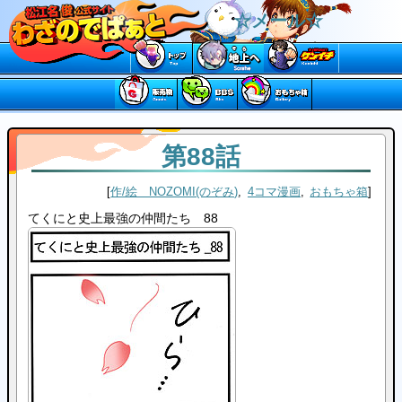
☆メール☆
第88話
作/絵 NOZOMI(のぞみ)
4コマ漫画
おもちゃ箱
てくにと史上最強の仲間たち 88