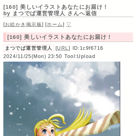
[160] 美しいイラストあなたにお届け！
by まつでぱ運営管理人 さんへ返信
[
お絵かき掲示板
]
[
ホーム
]
▽
[160] 美しいイラストあなたにお届け！
まつでぱ運営管理人
[
URL
]
ID:1c9f6716
2024/11/25(Mon) 23:50
Tool:Upload