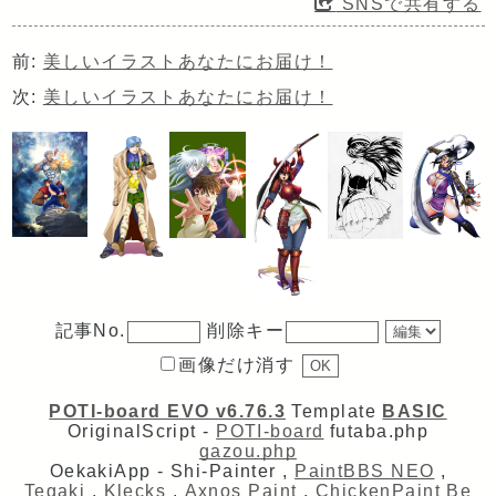
SNSで共有する
前:
美しいイラストあなたにお届け！
次:
美しいイラストあなたにお届け！
記事No.
削除キー
画像だけ消す
POTI-board EVO v6.76.3
Template
BASIC
OriginalScript -
POTI-board
futaba.php
gazou.php
OekakiApp -
Shi-Painter
,
PaintBBS NEO
,
Tegaki
,
Klecks
,
Axnos Paint
,
ChickenPaint Be