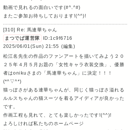
動画で見れるの面白いです(#^.^#)
またご参加お待ちしております!(^^)!
[310] Re: 馬連華ちゃん
まつでぱ運営隊
ID:1c9f6716
2025/06/01(Sun) 21:55
(編集)
松江名先生の作品のファンアートを描いてみよう２０
２５年４月５月お題の「女性キャラ衣装交換」、優勝
者はonikuさまの「馬連華ちゃん」に決定！！！
(*^▽^*)
猫っぽさがある連華ちゃんが、同じく猫っぽさ溢れる
ルルスちゃんの猫スーツを着るアイディアが良かった
です。
作画工程も見れて、とても楽しかったです!(^^)!
よろしければ私たちのホームページ