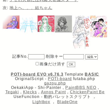
次:
地上へ、、、結ちゃん
記事No.
削除キー
画像だけ消す
POTI-board EVO v6.76.3
Template
BASIC
OriginalScript -
POTI-board
futaba.php
gazou.php
OekakiApp -
Shi-Painter
,
PaintBBS NEO
,
Tegaki
,
Klecks
,
Axnos Paint
,
ChickenPaint Be
UseFunction -
動的パレットスクリプト
，
Lightbox
，
BladeOne