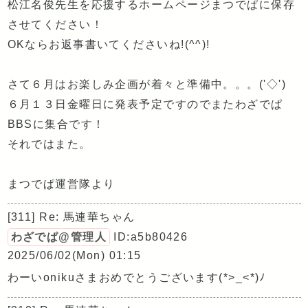
松江名俊先生を応援するホームページまつでぱに保存
させてください！
OKならお返事書いてくださいね!(^^)!
さて６月はお楽しみ企画が着々と準備中。。。('◇')ゞ
６月１３日金曜日に発表予定ですのでまたわざでぱ
BBSに集合です！
それではまた。
まつでぱ運営隊より
[311] Re: 馬連華ちゃん
わざでぱ@管理人
ID:a5b80426
2025/06/02(Mon) 01:15
わーいonikuさまおめでとうございます(*>_<*)ﾉ