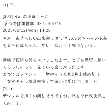
り(!?)
[301] Re: 馬連華ちゃん
まつでぱ運営隊
ID:1c9f6716
2025/05/12(Mon) 14:20
おお！素晴らしい出来栄え(#^.^#)ルルスちゃんの衣装
を着た連華ちゃん可愛い！似合う！猫つながり。
動画で何回も見ちゃいましたよー、とても緻密に描い
てらっしゃって、見ていて楽しかったです。
まつでぱファンアート増やそう企画5月末締め切り
「女性キャラ衣装交換」で確かに受け付けました
('◇')ゞ
デジタルで描くの楽しそうですね、私も今日夜挑戦し
てみます。