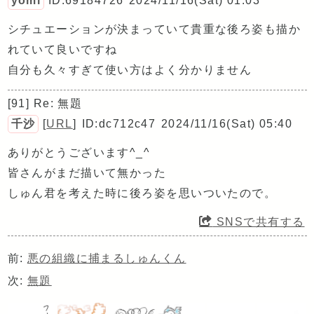
yomi
ID:69184726
2024/11/16(Sat) 01:03
シチュエーションが決まっていて貴重な後ろ姿も描か
れていて良いですね
自分も久々すぎて使い方はよく分かりません
[91] Re: 無題
千沙
[
URL
]
ID:dc712c47
2024/11/16(Sat) 05:40
ありがとうございます^_^
皆さんがまだ描いて無かった
しゅん君を考えた時に後ろ姿を思いついたので。
SNSで共有する
前:
悪の組織に捕まるしゅんくん
次:
無題