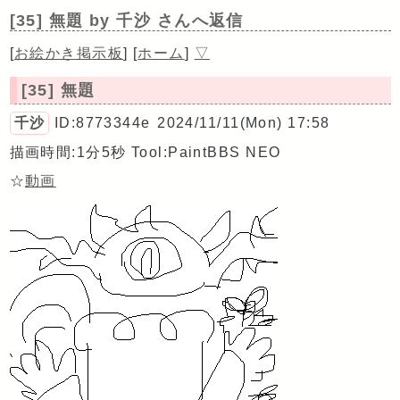
[35] 無題
by 千沙 さんへ返信
[
お絵かき掲示板
]
[
ホーム
]
▽
[35] 無題
千沙
ID:8773344e
2024/11/11(Mon) 17:58
描画時間:1分5秒
Tool:PaintBBS NEO
☆
動画