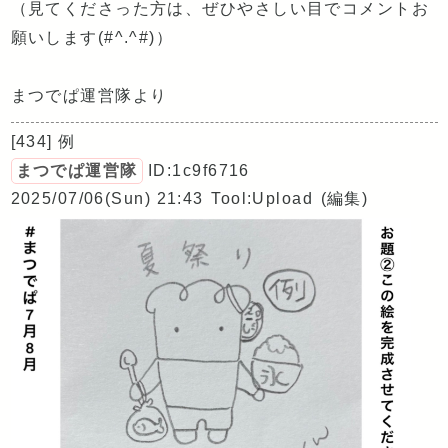
（見てくださった方は、ぜひやさしい目でコメントお
願いします(#^.^#)）
まつでぱ運営隊より
[434] 例
まつでぱ運営隊
ID:1c9f6716
2025/07/06(Sun) 21:43
Tool:Upload
(編集)