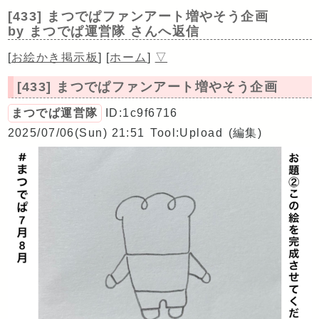
[433] まつでぱファンアート増やそう企画
by まつでぱ運営隊 さんへ返信
[
お絵かき掲示板
]
[
ホーム
]
▽
[433] まつでぱファンアート増やそう企画
まつでぱ運営隊
ID:1c9f6716
2025/07/06(Sun) 21:51
Tool:Upload
(編集)