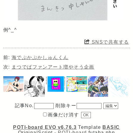
例^_^
SNSで共有する
前:
海でぷかぷかしゅんくん
次:
まつでぱファンアート増やそう企画
記事No.
削除キー
画像だけ消す
POTI-board EVO v6.76.3
Template
BASIC
OriginalScript -
POTI-board
futaba.php