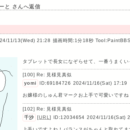
はーと さんへ返信
24/11/13(Wed) 21:28
描画時間:1分18秒
Tool:PaintBB
タブレットで長女になぞらせて、一番うまくい
[100] Re: 見様見真似
yomi
ID:69184726
2024/11/16(Sat) 17:19
お嬢様のしゅん君マークお上手で可愛いですね
[102] Re: 見様見真似
千沙
[
URL
]
ID:12034654
2024/11/16(Sat) 
上手いですよね！バランスがちゃんと取れてます