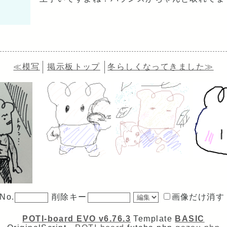
≪模写
掲示板トップ
冬らしくなってきました≫
No.
削除キー
画像だけ消す
POTI-board EVO v6.76.3
Template
BASIC