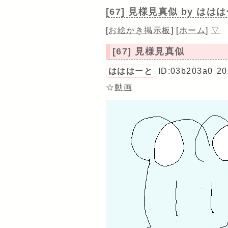
[67] 見様見真似
by はは
[
お絵かき掲示板
]
[
ホーム
]
▽
[67] 見様見真似
はははーと
ID:03b203a0
20
☆
動画