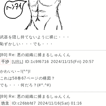
武器を隠し持てないように裸に・・・
恥ずかしい・・・でも・・・
[80] Re: 悪の組織に捕まるしゅんくん
千沙
[
URL
]
ID:1c9f6716
2024/11/15(Fri) 20:57
かわいい～!(^^)!
これは58巻67ページの構図？
でも・・・何だろ？(#^.^#)
[89] Re: 悪の組織に捕まるしゅんくん
坊主
ID:c26bbfd7
2024/11/16(Sat) 01:16