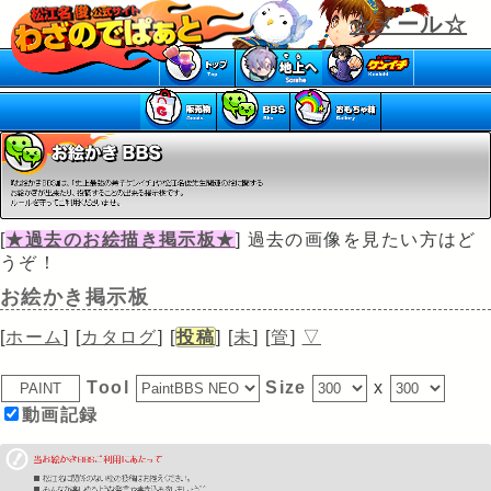
☆メール☆
[
★過去のお絵描き掲示板★
] 過去の画像を見たい方はど
うぞ！
お絵かき掲示板
[
ホーム
] [
カタログ
] [
投稿
] [
未
] [
管
]
▽
Tool
Size
x
動画記録