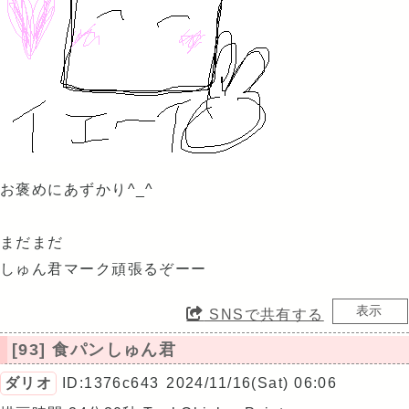
お褒めにあずかり^_^
まだまだ
しゅん君マーク頑張るぞーー
SNSで共有する
[93] 食パンしゅん君
ダリオ
ID:1376c643
2024/11/16(Sat) 06:06