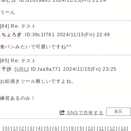
ωヒカ
ID:d2839a65
2024/11/15(Fri) 21:24
うーん
[84] Re: テスト
ちょろぎ
ID:39c1f761
2024/11/15(Fri) 22:49
食パンみたいで可愛いですね^^
[85] Re: テスト
千沙
[
URL
]
ID:faa9a771
2024/11/15(Fri) 23:25
お絵描きツール難しいですよね。
練習あるのみ！
SNSで共有する
[
0
]
[
1
]
[
2
]
[
3
]
[
4
]
[
5
]
[
6
]
[
7
]
[
8
]
[
9
]
[
10
]
[
11
]
[
12
]
[
13
]