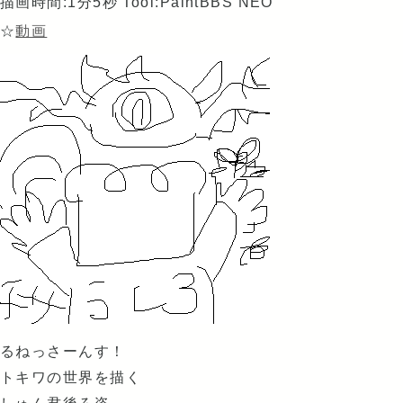
描画時間:1分5秒
Tool:PaintBBS NEO
☆
動画
るねっさーんす！
トキワの世界を描く