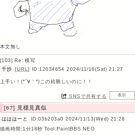
本文無し
[103] Re: 模写
千沙
[
URL
]
ID:12034654
2024/11/16(Sat) 21:27
上手い！(*´∀｀*)この絵難しいのに！！
SNSで共有する
[67] 見様見真似
はははーと
ID:03b203a0
2024/11/13(Wed) 21:28
描画時間:1分18秒
Tool:PaintBBS NEO