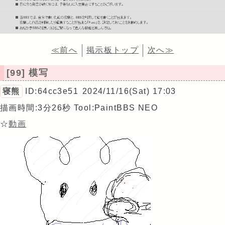
≪前へ
掲示板トップ
次へ≫
[99] 模写
寝熊
ID:64cc3e51
2024/11/16(Sat) 17:03
描画時間:3分26秒
Tool:PaintBBS NEO
☆
動画