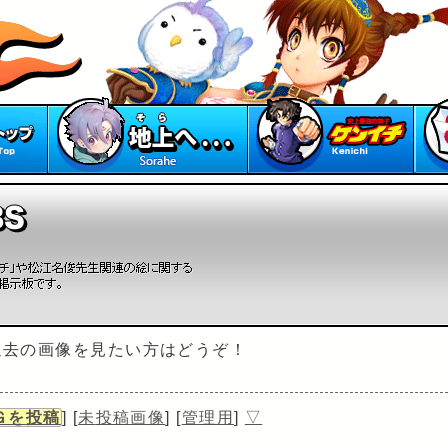
 過去の画像を見たい方はどうぞ！
Ｇを
投稿
] [
未
投稿画像
] [
管
理用
]
▽