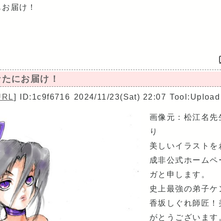
もお届け！
あなたにお届け！
URL
]
ID:1c9f6716
2024/11/23(Sat) 22:07
Tool:Upload
画像元：松江名先生
り
美しいイラストを
成非公式ホームペ
ガと申します。
史上最強の弟子ケ
香坂しぐれ師匠！
がとうございます