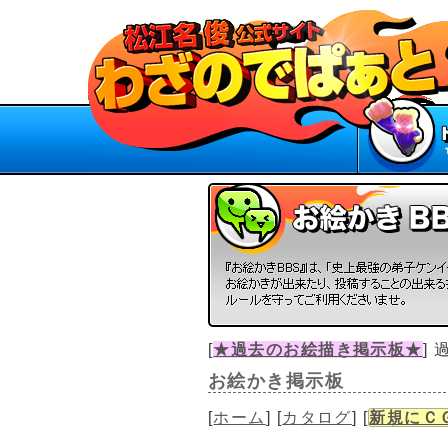
[
★過去のお絵描き掲示板★
]
お絵かき掲示板
[
ホーム
] [
カタログ
] [
新規にＣ