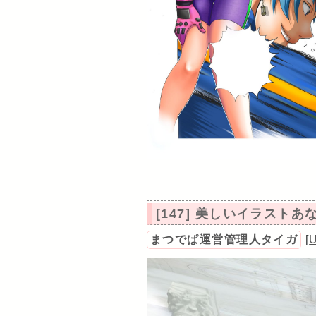
[147] 美しいイラスト
まつでぱ運営管理人タイガ
[