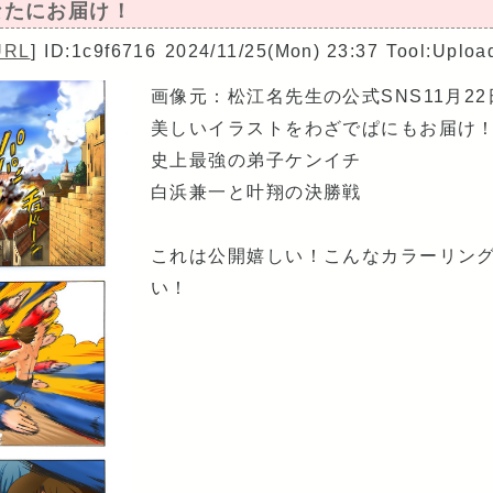
あなたにお届け！
URL
]
ID:1c9f6716
2024/11/25(Mon) 23:37
Tool:Uploa
画像元：松江名先生の公式SNS11月2
美しいイラストをわざでぱにもお届け
史上最強の弟子ケンイチ
白浜兼一と叶翔の決勝戦
これは公開嬉しい！こんなカラーリン
い！