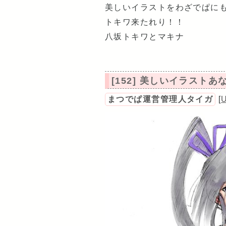
美しいイラストをわざでぱに
トキワ来たれり！！
八坂トキワとマキナ
[152] 美しいイラスト
まつでぱ運営管理人タイガ
[