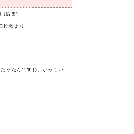
d
(編集)
2日投稿より
！
グだったんですね。かっこい