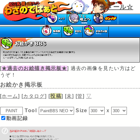
☆メール☆
[
★過去のお絵描き掲示板★
] 過去の画像を見たい方はど
うぞ！
お絵かき掲示板
[
ホーム
] [
カタログ
] [
投稿
] [
未
] [
管
]
▽
Tool
Size
x
動画記録