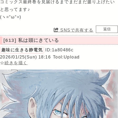
コミックス最終巻を見届けるまでまだまだ盛り上げたい
と思ってます♪
(ヽ=°ω°=)
SNSで共有する
[613] 私は頭にきている
趣味に生きる静電気
ID:1a80486c
2026/01/25(Sun) 18:16
Tool:Upload
☆
続きを描く