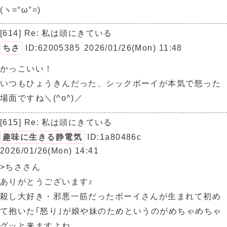
(ヽ=°ω°=)
[614] Re: 私は頭にきている
ちさ
ID:62005385
2026/01/26(Mon) 11:48
かっこいい！
いつもひょうきんだった、シックボーイが本気で怒った
場面ですね＼(^o^)／
[615] Re: 私は頭にきている
趣味に生きる静電気
ID:1a80486c
2026/01/26(Mon) 14:41
>ちささん
ありがとうございます♪
殺し大好き・邪悪一筋だったボーイさんが生まれて初め
て抱いた｢怒り｣が娘や妹のためというのがめちゃめちゃ
グッと来ますよね…