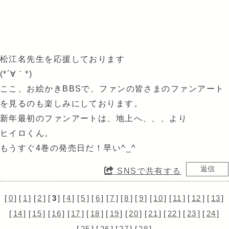
松江名先生を応援しております
(*´∀｀*)
ここ、お絵かきBBSで、ファンの皆さまのファンアート
を見るのも楽しみにしております。
新年最初のファンアートは、地上へ、、、より
ヒイロくん。
もうすぐ4巻の発売日だ！早い^_^
SNSで共有する
[
0
]
[
1
]
[
2
]
[
3
]
[
4
]
[
5
]
[
6
]
[
7
]
[
8
]
[
9
]
[
10
]
[
11
]
[
12
]
[
13
]
[
14
]
[
15
]
[
16
]
[
17
]
[
18
]
[
19
]
[
20
]
[
21
]
[
22
]
[
23
]
[
24
]