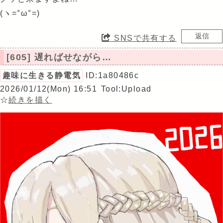
(ヽ=°ω°=)
SNSで共有する
[605] 遅ればせながら…
趣味に生きる静電気
ID:1a80486c
2026/01/12(Mon) 16:51
Tool:Upload
☆
続きを描く