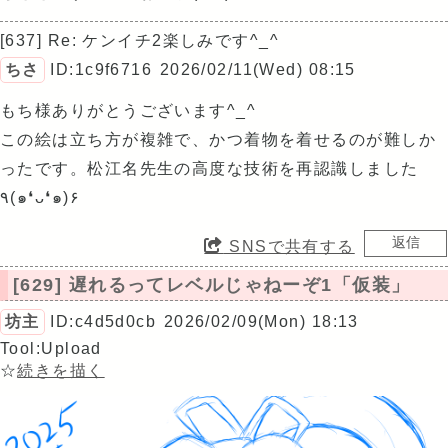
[637] Re: ケンイチ2楽しみです^_^
ちさ
ID:1c9f6716
2026/02/11(Wed) 08:15
もち様ありがとうございます^_^
この絵は立ち方が複雑で、かつ着物を着せるのが難しか
ったです。松江名先生の高度な技術を再認識しました
٩(๑❛ᴗ❛๑)۶
SNSで共有する
[629] 遅れるってレベルじゃねーぞ1「仮装」
坊主
ID:c4d5d0cb
2026/02/09(Mon) 18:13
Tool:Upload
☆
続きを描く