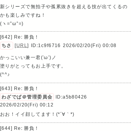
新シリーズで無拍子や孤累抜きを超える技が出てくるの
かも楽しみですね！
(ヽ=°ω°=)
[642] Re: 勝負！
ちさ
[
URL
]
ID:1c9f6716
2026/02/20(Fri) 00:08
かっこいい兼一君('ω')ノ
塗りがとってもお上手です。
(^^♪
[643] Re: 勝負！
わざでぱ＠管理委員会
ID:a5b80426
2026/02/20(Fri) 00:12
おお！イイ顔してます！(*´∀｀*)
[644] Re: 勝負！